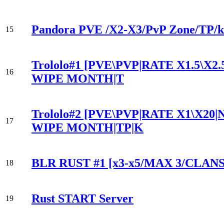
Pandora PVE /X2-X3/PvP Zone/TP/ki
15
Trololo#1 [PVE\PVP|RATE X1.5\X
16
WIPE MONTH|T
Trololo#2 [PVE\PVP|RATE X1\X2
17
WIPE MONTH|TP|K
BLR RUST #1 [x3-x5/MAX 3/CLANS
18
Rust START Server
19