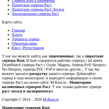
Сервера Rust Experimental
Пиратские сервера Раст
Пиратские сервера Раст Легаси
Лицензионные сервера Раст
Карта сайта
Главная
Поиск
Добавить сервер
Обратная связь
Вход / Регистрация
У нас вы можете найти как
лицензионные
, так и
пиратские
сервера Rust.
В базе содержатся рабочие сервера с kit starter,
DeathMatch сервера Раст c Oxide, Magma, Airdrop,PvP, Sleepers /
No-Sleepers, сервера PvE / PvP и многие другие... У нас вы
можете заказать
раскрутку
вашего сервера. Добавляйте
сервер в наш мониторинг и выводите информацию о своем
сервере Раст на своем сайте. M-Rust.ru -
Мониторинг
включенных серверов Раст
. У нас только рабочие сервера
раст легаси и экспериментал
Copyright © 2014 – 2026
M-Rust.ru
Мониторинг серверов Rust