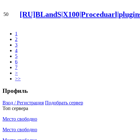
[RU]BLandS|X100|Proceduarl|plugin
50
1
2
3
4
5
6
7
>
>>
Профиль
Вход / Регистрация
Подобрать сервер
Топ сервера
Место свободно
Место свободно