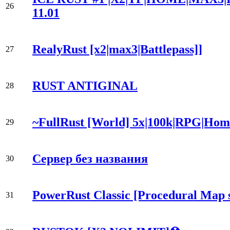
26
11.01
RealyRust [x2|max3|Battlepass]]
27
RUST ANTIGINAL
28
~FullRust [World] 5x|100k|RPG|Hom
29
Сервер без названия
30
PowerRust Classic [Procedural Map s
31