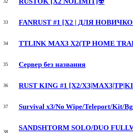
RUSTOK [X2 NOLIMIT]☢
32
FANRUST #1 [X2 | ДЛЯ НОВИЧКОВ
33
TTLINK MAX3 X2(TP HOME TRA
34
Сервер без названия
35
RUST KING #1 [X2/X3|MAX3|TP|KI
36
Survival x3/No Wipe/Teleport/Kit/
37
SANDSHTORM SOLO/DUO FULLWI
38