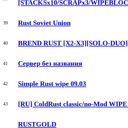
[STACKSx10/SCRAPx3/WIPEBLO
Rust Soviet Union
39
BREND RUST [X2-X3][SOLO-DUO][
40
Сервер без названия
41
Simple Rust wipe 09.03
42
[RU] ColdRust classic/no-Mod WIPE 
43
RUSTGOLD