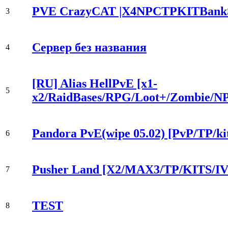
PVE CrazyCAT |X4NPCTPKITBankS
3
Сервер без названия
4
[RU] Alias HellPvE [x1-
5
x2/RaidBases/RPG/Loot+/Zombie/N
Pandora PvE(wipe 05.02) [PvP/TP/kit
6
Pusher Land [X2/MAX3/TP/KITS/I
7
TEST
8