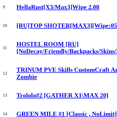
HellaRust[X3/Max3]Wipe 2.08
9
[RU]TOP SHOTER[MAX3][Wipe:05
10
HOSTEL ROOM [RU]
11
[NoDecay/Friendly/Backpacks/Skins/
TRINUM PVE Skills CustomCraft Art
12
Zombie
Trololo#2 [GATHER X1\MAX 20]
13
GREEN MILE #1 [Classic , NoLimit
14