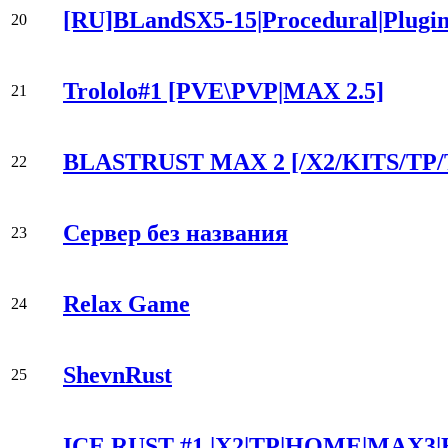
[RU]BLandSX5-15|Procedural|Plugin
20
Trololo#1 [PVE\PVP|MAX 2.5]
21
BLASTRUST MAX 2 [/X2/KITS/T
22
Сервер без названия
23
Relax Game
24
ShevnRust
25
ICE RUST #1 |X2|TP|HOME|MAX3