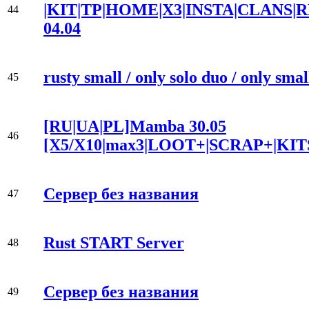
|KIT|TP|HOME|X3|INSTA|CLANS
44
04.04
rusty small / only solo duo / only sma
45
[RU|UA|PL]Mamba 30.05
46
[X5/X10|max3|LOOT+|SCRAP+|KIT
Сервер без названия
47
Rust START Server
48
Сервер без названия
49