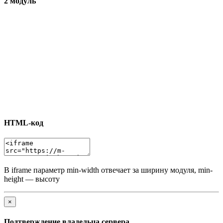
2 модуль
HTML-код
В iframe параметр min-width отвечает за ширину модуля, min-
height — высоту
×
Подтверждение владельца сервера