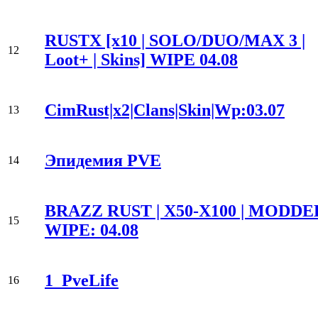
RUSTX [x10 | SOLO/DUO/MAX 3 |
12
Loot+ | Skins] WIPE 04.08
CimRust|x2|Clans|Skin|Wp:03.07
13
Эпидемия PVE
14
BRAZZ RUST | X50-X100 | MODDED
15
WIPE: 04.08
1_PveLife
16