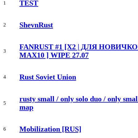
TEST
1
ShevnRust
2
FANRUST #1 [X2 | ДЛЯ НОВИЧКОВ
3
MAX10 ] WIPE 27.07
Rust Soviet Union
4
rusty small / only solo duo / only smal
5
map
Mobilization [RUS]
6