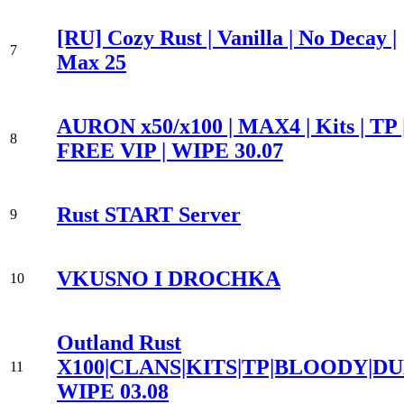
[RU] Cozy Rust | Vanilla | No Decay |
7
Max 25
AURON x50/x100 | MAX4 | Kits | TP 
8
FREE VIP | WIPE 30.07
Rust START Server
9
VKUSNO I DROCHKA
10
Outland Rust
X100|CLANS|KITS|TP|BLOODY|DU
11
WIPE 03.08