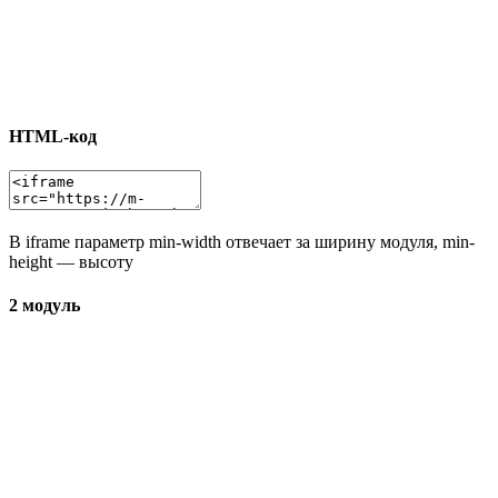
HTML-код
В iframe параметр min-width отвечает за ширину модуля, min-
height — высоту
2 модуль