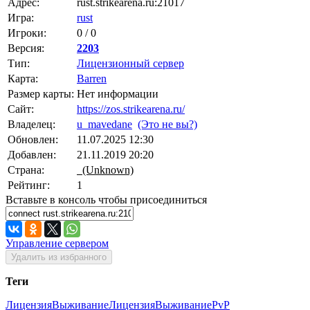
Адрес:
rust.strikearena.ru:21017
Игра:
rust
Игроки:
0 / 0
Версия:
2203
Тип:
Лицензионный сервер
Карта:
Barren
Размер карты:
Нет информации
Сайт:
https://zos.strikearena.ru/
Владелец:
u_mavedane
(Это не вы?)
Обновлен:
11.07.2025 12:30
Добавлен:
21.11.2019 20:20
Страна:
(Unknown)
Рейтинг:
1
Вставьте в консоль чтобы присоединиться
Управление сервером
Удалить из избранного
Теги
Лицензия
ВыживаниеЛицензия
Выживание
PvP