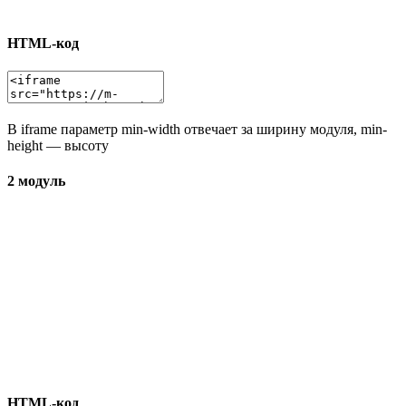
HTML-код
В iframe параметр min-width отвечает за ширину модуля, min-
height — высоту
2 модуль
HTML-код