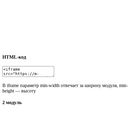
HTML-код
В iframe параметр min-width отвечает за ширину модуля, min-
height — высоту
2 модуль