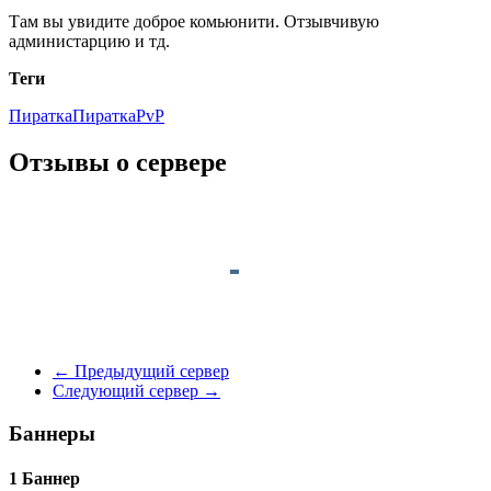
Там вы увидите доброе комьюнити. Отзывчивую
администарцию и тд.
Теги
ПираткаПиратка
PvP
Отзывы о сервере
←
Предыдущий сервер
Следующий сервер
→
Баннеры
1 Баннер