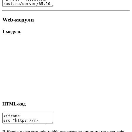
Web-модули
1 модуль
HTML-код
В iframe параметр min-width отвечает за ширину модуля, min-