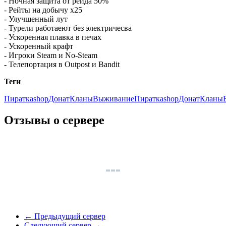
- Ночная защита от рейда 50%
- Рейты на добычу x25
- Улучшенный лут
- Турели работаеют без электричесва
- Ускоренная плавка в печах
- Ускоренный крафт
- Игроки Steam и No-Steam
- Телепортация в Outpost и Bandit
Теги
Пиратка
shop
Донат
Кланы
ВыживаниеПиратка
shop
Донат
Кланы
Отзывы о сервере
←
Предыдущий сервер
Следующий сервер
→