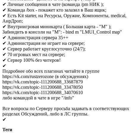
✔ Личные сообщения в чате (команда /pm НИК );
✔ Команда /box - покажет кто залазил в Ваш ящик;
✔ Есть Kit starter, на Ресурсы, Оружие, Компоненты, medical,
АирДроп;
✔ Внутриигровая миникарта ( Большая карта - "М" );
Забиндить в консоли на "M": - bind m "LMUI_Control map"
✔ Администрация сервера 35++
✔ Администрация не играет на сервере;
✔ Сервер работает круглосуточно (24/7);
✔ 70 игровых мест на сервере;
✔ Сервер 100% без читеров!
✔
Подробнее обо всех плагинах читайте в группе
https://vk.com/rustzerozone (в обсуждениях)
https://vk.com/topic-111200688_33687879
https://vk.com/topic-111200688_33478050
https://vk.com/topic-111200688_34070610
либо командой в чате в игре "/info"
Все вопросы по Серверу просьба задавать в соответствующих
разделах Обсуждений, либо в ЛС группы.
✔
Теги