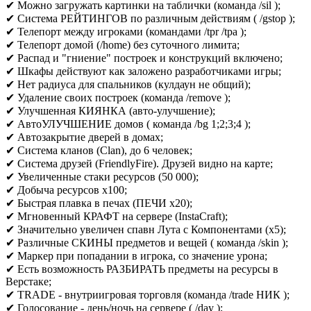
✔ Можно загружать картинки на таблички (команда /sil );
✔ Система РЕЙТИНГОВ по различным действиям ( /gstop );
✔ Телепорт между игроками (командами /tpr /tpa );
✔ Телепорт домой (/home) без суточного лимита;
✔ Распад и "гниение" построек и конструкций включено;
✔ Шкафы действуют как заложено разработчиками игры;
✔ Нет радиуса для спальников (кулдаун не общий);
✔ Удаление своих построек (команда /remove );
✔ Улучшенная КИЯНКА (авто-улучшение);
✔ АвтоУЛУЧШЕНИЕ домов ( команда /bg 1;2;3;4 );
✔ Автозакрытие дверей в домах;
✔ Система кланов (Clan), до 6 человек;
✔ Система друзей (FriendlyFire). Друзей видно на карте;
✔ Увеличенные стаки ресурсов (50 000);
✔ Добыча ресурсов х100;
✔ Быстрая плавка в печах (ПЕЧИ х20);
✔ Мгновенный КРАФТ на сервере (InstaCraft);
✔ Значительно увеличен спавн Лута с Компонентами (х5);
✔ Различные СКИНЫ предметов и вещей ( команда /skin );
✔ Маркер при попадании в игрока, со значение урона;
✔ Есть возможность РАЗБИРАТЬ предметы на ресурсы в
Верстаке;
✔ TRADE - внутриигровая торговля (команда /trade НИК );
✔ Голосование - день/ночь на сервере ( /day );