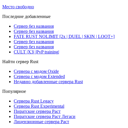
Место свободно
Последние добавленные
Сервер без названия
Сервер без названия
FATE RUST NOLIMIT [2x | DUEL | SKIN | LOOT+]
Сервер без названия
Сервер без названия
CULT |X3| |PvP training|
Найти сервер Rust
Сервера с модом Oxide
Сервера с модом Extended
Недавно добавленные сервера Rust
Популярное
Сервера Rust Legacy
Сервера Rust Experimental
Пиратские сервера Раст
Пиратские сервера Раст Легаси
Лицензионные сервера Раст