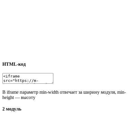
HTML-код
В iframe параметр min-width отвечает за ширину модуля, min-
height — высоту
2 модуль