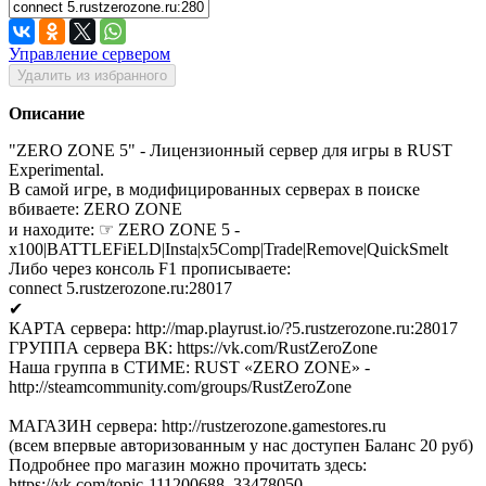
Управление сервером
Удалить из избранного
Описание
"ZERO ZONE 5" - Лицензионный сервер для игры в RUST
Experimental.
В самой игре, в модифицированных серверах в поиске
вбиваете: ZERO ZONE
и находите: ☞ ZERO ZONE 5 -
x100|BATTLEFiELD|Insta|x5Comp|Trade|Remove|QuickSmelt
Либо через консоль F1 прописываете:
connect 5.rustzerozone.ru:28017
✔
КАРТА сервера: http://map.playrust.io/?5.rustzerozone.ru:28017
ГРУППА сервера ВК: https://vk.com/RustZeroZone
Наша группа в СТИМЕ: RUST «ZERO ZONE» -
http://steamcommunity.com/groups/RustZeroZone
МАГАЗИН сервера: http://rustzerozone.gamestores.ru
(всем впервые авторизованным у нас доступен Баланс 20 руб)
Подробнее про магазин можно прочитать здесь:
https://vk.com/topic-111200688_33478050