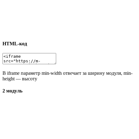
HTML-код
В iframe параметр min-width отвечает за ширину модуля, min-
height — высоту
2 модуль