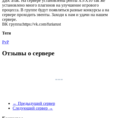
ддос атак. На сервере установлены рейты X5-X10 так же
установлено много плагинов на улучшение игрового
процесса. В группе будут появляться разные конкурсы а на
сервере проходить эвенты. Заходи к нам и удачи на нашем
сервере.
ВК группа:https://vk.com/furiarust
Теги
PvP
Отзывы о сервере
←
Предыдущий сервер
Следующий сервер
→