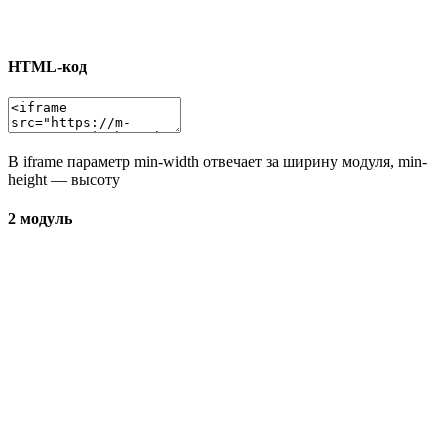
HTML-код
В iframe параметр min-width отвечает за ширину модуля, min-
height — высоту
2 модуль