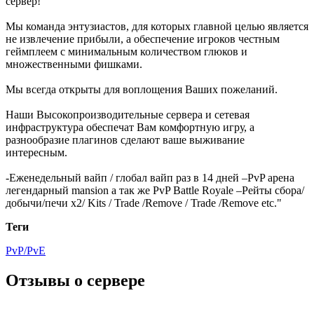
сервер!
Мы команда энтузиастов, для которых главной целью является
не извлечение прибыли, а обеспечение игроков честным
геймплеем с минимальным количеством глюков и
множественными фишками.
Мы всегда открыты для воплощения Ваших пожеланий.
Наши Высокопроизводительные сервера и сетевая
инфраструктура обеспечат Вам комфортную игру, а
разнообразие плагинов сделают ваше выживание
интересным.
-Еженедельный вайп / глобал вайп раз в 14 дней –PvP арена
легендарный mansion а так же PvP Battle Royale –Рейты сбора/
добычи/печи х2/ Kits / Trade /Remove / Trade /Remove etc."
Теги
PvP/PvE
Отзывы о сервере