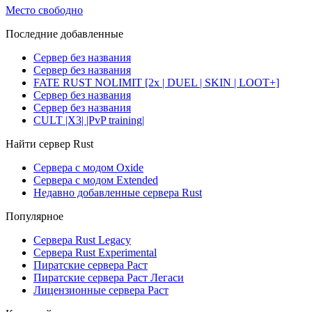
Место свободно
Последние добавленные
Сервер без названия
Сервер без названия
FATE RUST NOLIMIT [2x | DUEL | SKIN | LOOT+]
Сервер без названия
Сервер без названия
CULT |X3| |PvP training|
Найти сервер Rust
Сервера с модом Oxide
Сервера с модом Extended
Недавно добавленные сервера Rust
Популярное
Сервера Rust Legacy
Сервера Rust Experimental
Пиратские сервера Раст
Пиратские сервера Раст Легаси
Лицензионные сервера Раст