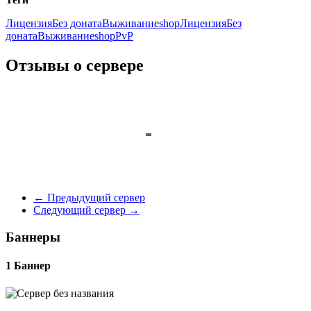
Лицензия
Без доната
Выживание
shopЛицензия
Без
доната
Выживание
shop
PvP
Отзывы о сервере
←
Предыдущий сервер
Следующий сервер
→
Баннеры
1 Баннер