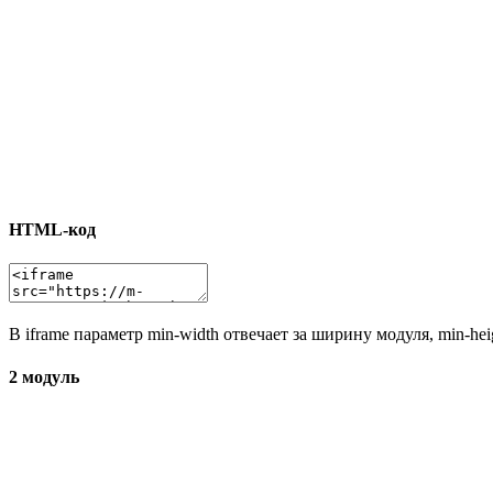
HTML-код
В iframe параметр min-width отвечает за ширину модуля, min-he
2 модуль