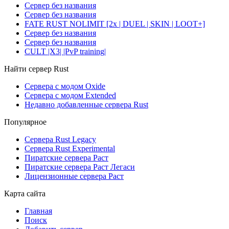
Сервер без названия
Сервер без названия
FATE RUST NOLIMIT [2x | DUEL | SKIN | LOOT+]
Сервер без названия
Сервер без названия
CULT |X3| |PvP training|
Найти сервер Rust
Сервера с модом Oxide
Сервера с модом Extended
Недавно добавленные сервера Rust
Популярное
Сервера Rust Legacy
Сервера Rust Experimental
Пиратские сервера Раст
Пиратские сервера Раст Легаси
Лицензионные сервера Раст
Карта сайта
Главная
Поиск