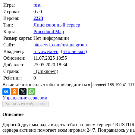
Игра:
rust
Игроки:
0 / 0
Версия:
2223
Тип:
Лицензионный сервер
Карта:
Procedural Map
Размер карты:
Нет информации
Сайт:
https://vk.com/rusturalgroup
Владелец:
u_vowexovo
(Это не вы?)
Обновлен:
11.07.2025 18:55
Добавлен:
25.05.2020 18:34
Страна:
(Unknown)
Рейтинг:
0
Вставьте в консоль чтобы присоединиться
Управление сервером
Удалить из избранного
Описание
Дорогой друг мы рады видеть тебя на нашем сервере! RUSTUR
сервера активно помогает всем игрокам 24/7. Понравилось у на