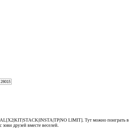
AL[X2|KIT|STACK|INSTA|TP|NO LIMIT]. Тут можно поиграть в с
с зови друзей вместе веселей.