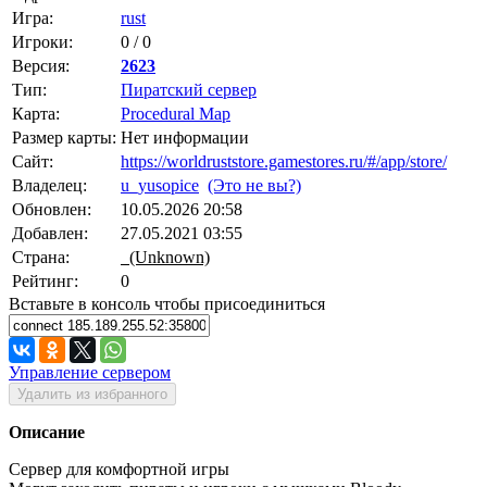
Игра:
rust
Игроки:
0 / 0
Версия:
2623
Тип:
Пиратский сервер
Карта:
Procedural Map
Размер карты:
Нет информации
Сайт:
https://worldruststore.gamestores.ru/#/app/store/
Владелец:
u_yusopice
(Это не вы?)
Обновлен:
10.05.2026 20:58
Добавлен:
27.05.2021 03:55
Страна:
(Unknown)
Рейтинг:
0
Вставьте в консоль чтобы присоединиться
Управление сервером
Удалить из избранного
Описание
Сервер для комфортной игры