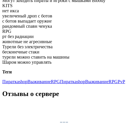
Могут заходить пираты и игроки с мышками Bloody
KITS
нет икса
увеличеный дроп с ботов
с ботов выпадает оружие
рандомный спавн ченука
RPG
рт без радиации
животные не агресивные
Турели без электричества
бесконечные стаки
турели можно ставить на машины
Шаром можно управлять
Теги
Пиратка
shop
Выживание
RPGПиратка
shop
Выживание
RPG
PvP
Отзывы о сервере