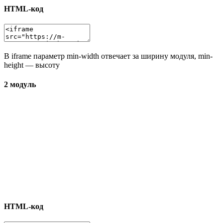
HTML-код
В iframe параметр min-width отвечает за ширину модуля, min-
height — высоту
2 модуль
HTML-код