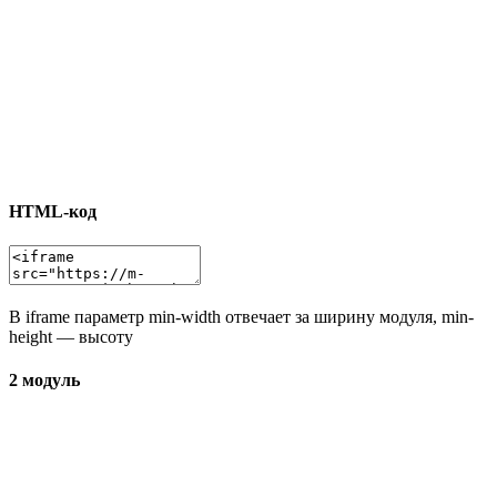
HTML-код
В iframe параметр min-width отвечает за ширину модуля, min-
height — высоту
2 модуль