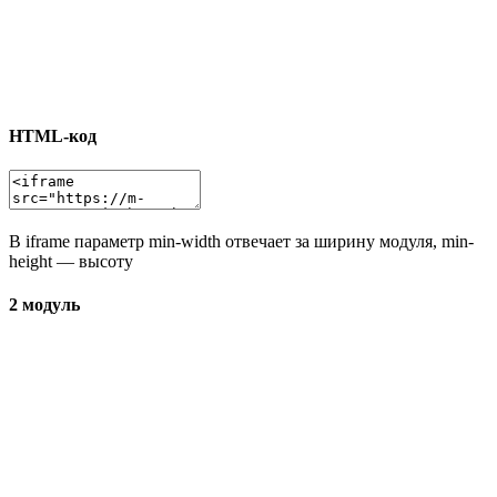
HTML-код
В iframe параметр min-width отвечает за ширину модуля, min-
height — высоту
2 модуль