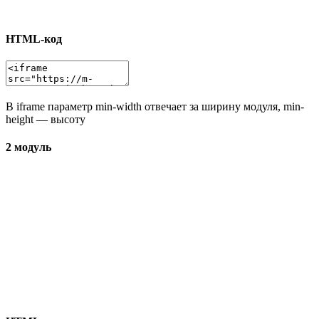
HTML-код
В iframe параметр min-width отвечает за ширину модуля, min-
height — высоту
2 модуль