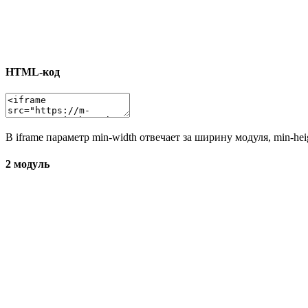
HTML-код
В iframe параметр min-width отвечает за ширину модуля, min-he
2 модуль