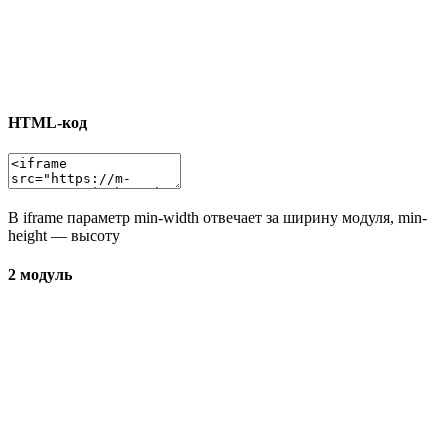
HTML-код
В iframe параметр min-width отвечает за ширину модуля, min-
height — высоту
2 модуль