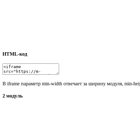
HTML-код
В iframe параметр min-width отвечает за ширину модуля, min-he
2 модуль