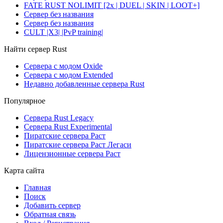
FATE RUST NOLIMIT [2x | DUEL | SKIN | LOOT+]
Сервер без названия
Сервер без названия
CULT |X3| |PvP training|
Найти сервер Rust
Сервера с модом Oxide
Сервера с модом Extended
Недавно добавленные сервера Rust
Популярное
Сервера Rust Legacy
Сервера Rust Experimental
Пиратские сервера Раст
Пиратские сервера Раст Легаси
Лицензионные сервера Раст
Карта сайта
Главная
Поиск
Добавить сервер
Обратная связь