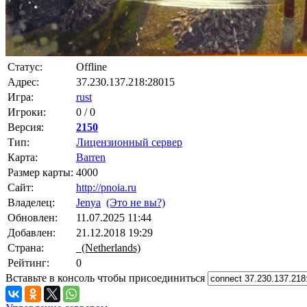
Статус:
Offline
Адрес:
37.230.137.218:28015
Игра:
rust
Игроки:
0 / 0
Версия:
2150
Тип:
Лицензионный сервер
Карта:
Barren
Размер карты:
4000
Сайт:
http://pnoia.ru
Владелец:
Jenya
(Это не вы?)
Обновлен:
11.07.2025 11:44
Добавлен:
21.12.2018 19:29
Страна:
(Netherlands)
Рейтинг:
0
Вставьте в консоль чтобы присоединиться