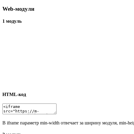
Web-модули
1 модуль
HTML-код
В iframe параметр min-width отвечает за ширину модуля, min-he