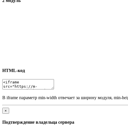
2 модуль
HTML-код
В iframe параметр min-width отвечает за ширину модуля, min-he
×
Подтверждение владельца сервера