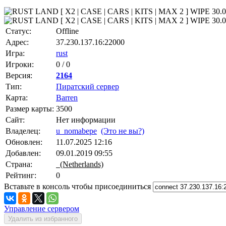
Статус:
Offline
Адрес:
37.230.137.16:22000
Игра:
rust
Игроки:
0 / 0
Версия:
2164
Тип:
Пиратский сервер
Карта:
Barren
Размер карты:
3500
Сайт:
Нет информации
Владелец:
u_nomabepe
(Это не вы?)
Обновлен:
11.07.2025 12:16
Добавлен:
09.01.2019 09:55
Страна:
(Netherlands)
Рейтинг:
0
Вставьте в консоль чтобы присоединиться
Управление сервером
Удалить из избранного