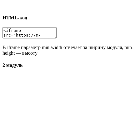
HTML-код
В iframe параметр min-width отвечает за ширину модуля, min-
height — высоту
2 модуль